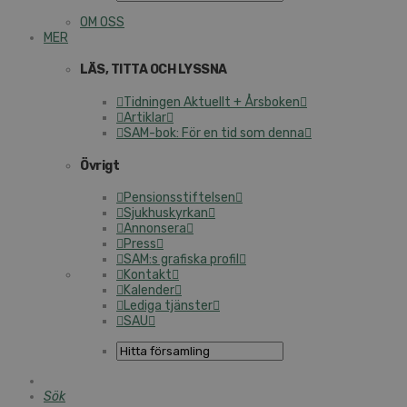
OM OSS
MER
LÄS, TITTA OCH LYSSNA
Tidningen Aktuellt + Årsboken
Artiklar
SAM-bok: För en tid som denna
Övrigt
Pensionsstiftelsen
Sjukhuskyrkan
Annonsera
Press
SAM:s grafiska profil
Kontakt
Kalender
Lediga tjänster
SAU
Sök