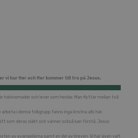
 vi hur fler och fler kommer till tro på Jesus.
a är halvnomader och lever som herdar. Man flyttar mellan två
arbeta i denna folkgrupp fanns inga kristna alls här.
 sätt som deras släkt och vänner också kan förstå. Jesus
resten av evangelierna samt en del av breven. Vi har även valt