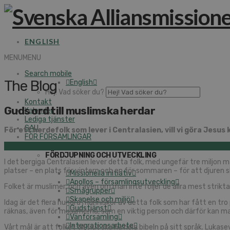
ENGLISH
MENU
MENU
Search mobile
The Blog
English
Hej! Vad söker du?
Kontakt
Guds ord till muslimska herdar
Kalender
Lediga tjänster
SAU
För ett herdefolk som lever i Centralasien, vill vi göra Jesus
FÖR FÖRSAMLINGAR
FÖRDJUPNING OCH UTVECKLING
I det bergiga Centralasien lever detta folk, med ungefär tre miljon m
platser – en plats för vintern och en för sommaren – för att djuren s
Missionella initiativ
Apollos – församlingsutveckling
Folket är muslimer, och även om man inte följer de allra mest strikta
Smågrupper
Skapelse och miljö
Idag är det flera hundra människor av detta folk som har fått en tro 
Gudstjänst
räknas, även för muslimerna, som en viktig person och därför kan ma
Vänförsamling
Integrationsarbete
Vårt mål är att folket till slut ska ha hela bibeln på sitt språk. Lu