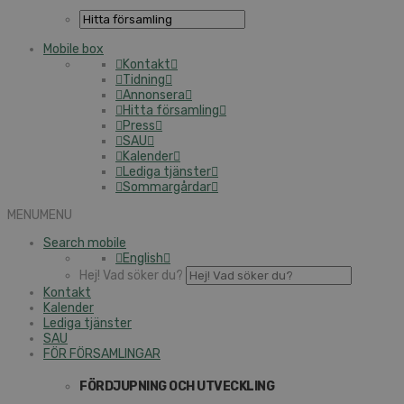
Mobile box
Kontakt
Tidning
Annonsera
Hitta församling
Press
SAU
Kalender
Lediga tjänster
Sommargårdar
MENU
MENU
Search mobile
English
Hej! Vad söker du?
Kontakt
Kalender
Lediga tjänster
SAU
FÖR FÖRSAMLINGAR
FÖRDJUPNING OCH UTVECKLING