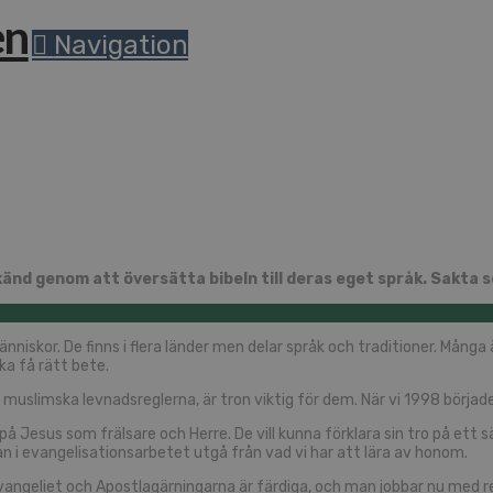
Navigation
 känd genom att översätta bibeln till deras eget språk. Sakta ser
änniskor. De finns i flera länder men delar språk och traditioner. Mång
ka få rätt bete.
 muslimska levnadsreglerna, är tron viktig för dem. När vi 1998 började 
på Jesus som frälsare och Herre. De vill kunna förklara sin tro på ett
n i evangelisationsarbetet utgå från vad vi har att lära av honom.
kasevangeliet och Apostlagärningarna är färdiga, och man jobbar nu med 