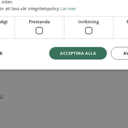
 sidan.
ör att läsa vår integritetspolicy
Läs mer
digt
Prestanda
Inriktning
ER
ACCEPTERA ALLA
A
s