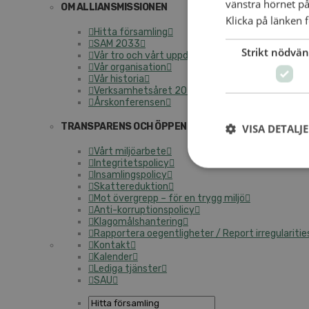
vänstra hörnet på
OM ALLIANSMISSIONEN
Klicka på länken f
Hitta församling
SAM 2033
Strikt nödvän
Vår tro och vårt uppdrag
Vår organisation
Vår historia
Verksamhetsåret 2025
Årskonferensen
TRANSPARENS OCH ÖPPENHET
VISA DETALJ
Vårt miljöarbete
Integritetspolicy
Insamlingspolicy
Skattereduktion
Mot övergrepp – för en trygg miljö
Anti-korruptionspolicy
Klagomålshantering
Rapportera oegentligheter / Report irregularitie
Kontakt
Kalender
Lediga tjänster
SAU