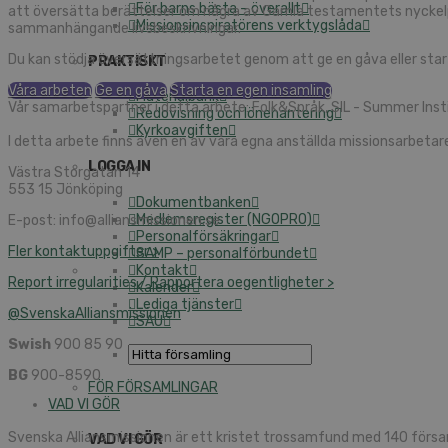
För barns bästa – överallt
att översätta berättelser om några av Gamla testamentets nyckelperso
Missionsinspiratörens verktygslåda
sammanhängande livsbeskrivningar.
Du kan stödja översättningsarbetet genom att ge en gåva eller star
PRAKTISKT
Våra arbeten
Ge en gåva
Starta en egen insamling
Materialbank
Vår samarbetspartner i detta arbete: Folk&Språk, SIL - Summer Insti
Redovisning och lönehantering
Kyrkoavgiften
I detta arbete finns även en av våra egna anställda missionsarbetar
LOGGA IN
Västra Storgatan 14
553 15 Jönköping
Dokumentbanken
Medlemsregister (NGOPRO)
E-post: info@alliansmissionen.se
Personalförsäkringar
Fler kontaktuppgifter >
SAMP – personalförbundet
Kontakt
Report irregularities / Rapportera oegentligheter >
Kalender
Lediga tjänster
@SvenskaAlliansmissionen
SAU
Swish
900 85 90
BG
900-8590
FÖR FÖRSAMLINGAR
VAD VI GÖR
Svenska Alliansmissionen är ett kristet trossamfund med 140 försa
VAD VI GÖR