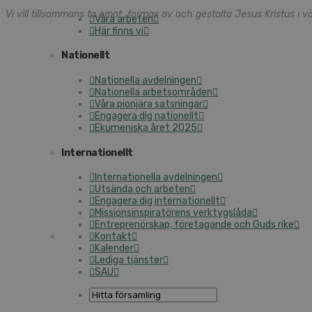
Vi vill tillsammans ta emot, formas av och gestalta Jesus Kristus i vä
Våra arbeten
Här finns vi
Nationellt
Nationella avdelningen
Nationella arbetsområden
Våra pionjära satsningar
Engagera dig nationellt
Ekumeniska året 2025
Internationellt
Internationella avdelningen
Utsända och arbeten
Engagera dig internationellt
Missionsinspiratörens verktygslåda
Entreprenörskap, företagande och Guds rike
Kontakt
Kalender
Lediga tjänster
SAU