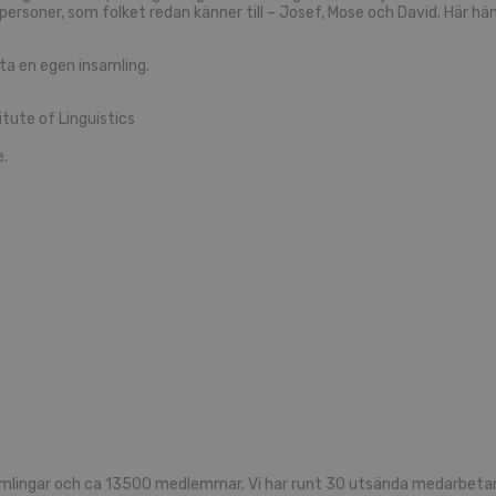
ner, som folket redan känner till – Josef, Mose och David. Här hämtas
ta en egen insamling.
tute of Linguistics
e.
mlingar och ca 13500 medlemmar. Vi har runt 30 utsända medarbetare