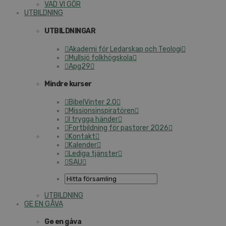
VAD VI GÖR
UTBILDNING
UTBILDNINGAR
Akademi för Ledarskap och Teologi
Mullsjö folkhögskola
Apg29
Mindre kurser
BibelVinter 2.0
Missionsinspiratören
I trygga händer
Fortbildning för pastorer 2026
Kontakt
Kalender
Lediga tjänster
SAU
UTBILDNING
GE EN GÅVA
Ge en gåva