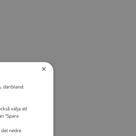
×
, däribland:
ckså välja att
dan ”Spara
i det nedre