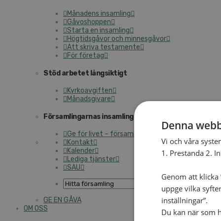
Månadens insamling
Gåvoshoppen
Starta en insamling
Högtidsgåvor och minnesgåvor
Att skriva testamente
För företag
Stöd arbetet långsiktigt
Kyrkoavgiften
Månadsgivare
Församlingarnas insamlingsarbete
Denna webb
Ge för livet – församlingens insamling
Vi och våra syste
Kontakt
Kalender
1. Prestanda 2. I
Lediga tjänster
SAU
Genom att klicka ”
uppge vilka syfte
inställningar”.
GE EN GÅVA
OM OSS
Du kan när som he